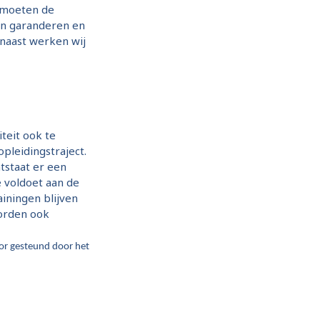
d moeten de
en garanderen en
naast werken wij
teit ook te
pleidingstraject.
tstaat er een
e voldoet aan de
ainingen blijven
orden ook
or gesteund door het