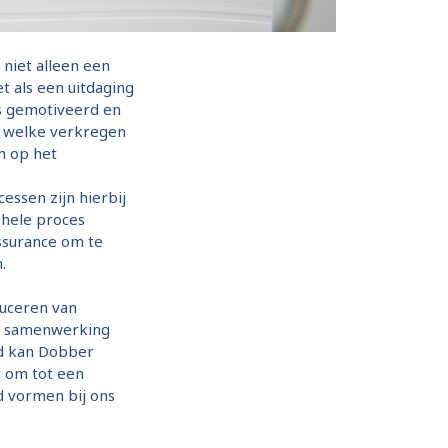
niet alleen een
t als een uitdaging
rs gemotiveerd en
d welke verkregen
m op het
essen zijn hierbij
ehele proces
Assurance om te
.
duceren van
we samenwerking
ed kan Dobber
t om tot een
d vormen bij ons