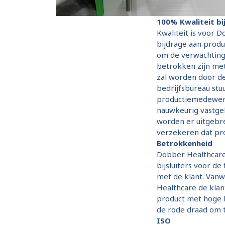
100% Kwaliteit bi
Kwaliteit is voor 
bijdrage aan produc
om de verwachtinge
betrokken zijn me
zal worden door de
bedrijfsbureau st
productiemedewerke
nauwkeurig vastge
worden er uitgebre
verzekeren dat pro
Betrokkenheid
Dobber Healthcare 
bijsluiters voor d
met de klant. Vanw
Healthcare de klan
product met hoge k
de rode draad om t
ISO