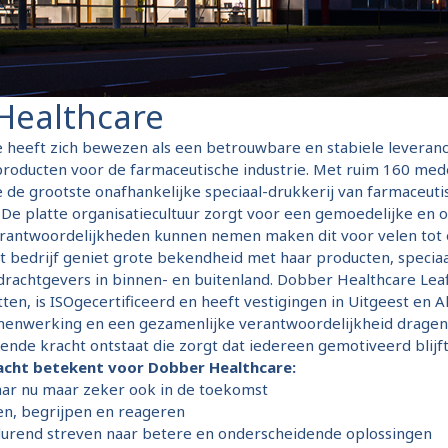
Healthcare
heeft zich bewezen als een betrouwbare en stabiele leveranc
producten voor de farmaceutische industrie. Met ruim 160 med
de grootste onafhankelijke speciaal-drukkerij van farmaceut
De platte organisatiecultuur zorgt voor een gemoedelijke en 
verantwoordelijkheden kunnen nemen maken dit voor velen tot 
 bedrijf geniet grote bekendheid met haar producten, specia
rachtgevers in binnen- en buitenland. Dobber Healthcare Lea
etten, is ISOgecertificeerd en heeft vestigingen in Uitgeest en 
amenwerking en een gezamenlijke verantwoordelijkheid dragen 
nde kracht ontstaat die zorgt dat iedereen gemotiveerd blijft
acht betekent voor Dobber Healthcare:
aar nu maar zeker ook in de toekomst
ren, begrijpen en reageren
tdurend streven naar betere en onderscheidende oplossingen