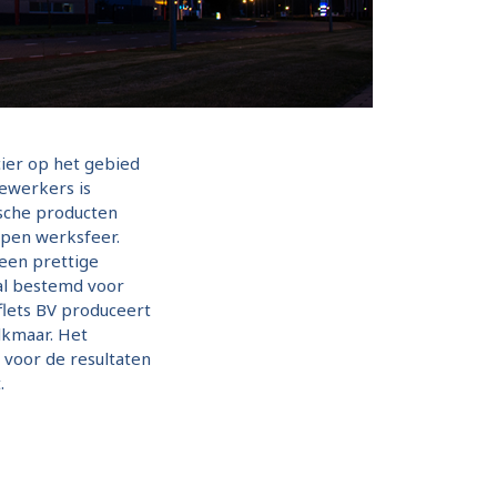
ier op het gebied
ewerkers is
ische producten
open werksfeer.
een prettige
al bestemd voor
flets BV produceert
Alkmaar. Het
voor de resultaten
.