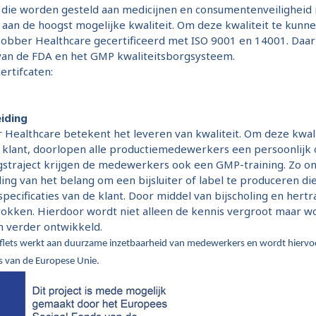
n die worden gesteld aan medicijnen en consumentenveilighei
aan de hoogst mogelijke kwaliteit. Om deze kwaliteit te kunn
Dobber Healthcare gecertificeerd met ISO 9001 en 14001. Daar
 van de FDA en het GMP kwaliteitsborgsysteem.
ertifcaten:
eiding
Healthcare betekent het leveren van kwaliteit. Om deze kwali
klant, doorlopen alle productiemedewerkers een persoonlijk o
gstraject krijgen de medewerkers ook een GMP-training. Zo on
g van het belang om een bijsluiter of label te produceren di
specificaties van de klant. Door middel van bijscholing en hertr
kken. Hierdoor wordt niet alleen de kennis vergroot maar w
en verder ontwikkeld.
flets werkt aan duurzame inzetbaarheid van medewerkers en wordt hiervo
s van de Europese Unie.