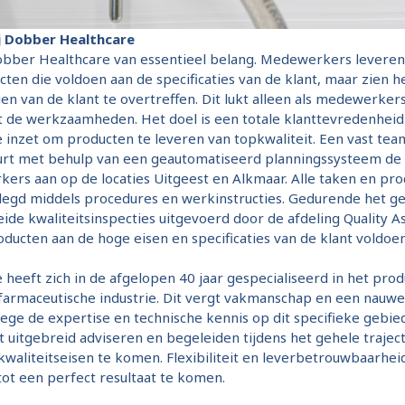
j Dobber Healthcare
Dobber Healthcare van essentieel belang. Medewerkers leveren 
ten die voldoen aan de specificaties van de klant, maar zien he
n van de klant te overtreffen. Dit lukt alleen als medewerke
t de werkzaamheden. Het doel is een totale klanttevredenhei
 inzet om producten te leveren van topkwaliteit. Een vast tea
uurt met behulp van een geautomatiseerd planningssysteem de
rs aan op de locaties Uitgeest en Alkmaar. Alle taken en proc
legd middels procedures en werkinstructies. Gedurende het g
ide kwaliteitsinspecties uitgevoerd door de afdeling Quality 
ducten aan de hoge eisen en specificaties van de klant voldoen
heeft zich in de afgelopen 40 jaar gespecialiseerd in het pro
e farmaceutische industrie. Dit vergt vakmanschap en een nau
ege de expertise en technische kennis op dit specifieke gebi
t uitgebreid adviseren en begeleiden tijdens het gehele trajec
waliteitseisen te komen. Flexibiliteit en leverbetrouwbaarhei
ot een perfect resultaat te komen.