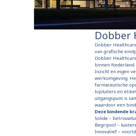
Dobber 
Dobber Healthcare 
van grafische eind
Dobber Healthcare 
binnen Nederland. 
Inzicht en eigen 
werkomgeving. Het
farmaceutische opd
bijsluiters en etik
uitgangspunt is s
waardoor een binde
Deze bindende kr
Solide – betrouwb
Begripvol – luiste
Innovatief – voor